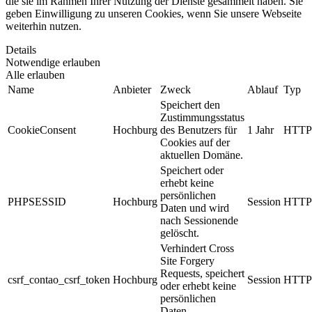
die sie im Rahmen Ihrer Nutzung der Dienste gesammelt haben. Sie
geben Einwilligung zu unseren Cookies, wenn Sie unsere Webseite
weiterhin nutzen.
Details
Notwendige erlauben
Alle erlauben
Name
Anbieter
Zweck
Ablauf
Typ
Speichert den
Zustimmungsstatus
CookieConsent
Hochburg
des Benutzers für
1 Jahr
HTTP
Cookies auf der
aktuellen Domäne.
Speichert oder
erhebt keine
persönlichen
PHPSESSID
Hochburg
Session
HTTP
Daten und wird
nach Sessionende
gelöscht.
Verhindert Cross
Site Forgery
Requests, speichert
csrf_contao_csrf_token
Hochburg
Session
HTTP
oder erhebt keine
persönlichen
Daten.