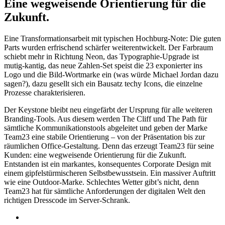
Eine wegweisende Orientierung für die
Zukunft.
Eine Transformationsarbeit mit typischen Hochburg-Note: Die guten
Parts wurden erfrischend schärfer weiterentwickelt. Der Farbraum
schiebt mehr in Richtung Neon, das Typographie-Upgrade ist
mutig-kantig, das neue Zahlen-Set speist die 23 exponierter ins
Logo und die Bild-Wortmarke ein (was würde Michael Jordan dazu
sagen?), dazu gesellt sich ein Bausatz techy Icons, die einzelne
Prozesse charakterisieren.
Der Keystone bleibt neu eingefärbt der Ursprung für alle weiteren
Branding-Tools. Aus diesem werden The Cliff und The Path für
sämtliche Kommunikationstools abgeleitet und geben der Marke
Team23 eine stabile Orientierung – von der Präsentation bis zur
räumlichen Office-Gestaltung. Denn das erzeugt Team23 für seine
Kunden: eine wegweisende Orientierung für die Zukunft.
Entstanden ist ein markantes, konsequentes Corporate Design mit
einem gipfelstürmischeren Selbstbewusstsein. Ein massiver Auftritt
wie eine Outdoor-Marke. Schlechtes Wetter gibt’s nicht, denn
Team23 hat für sämtliche Anforderungen der digitalen Welt den
richtigen Dresscode im Server-Schrank.