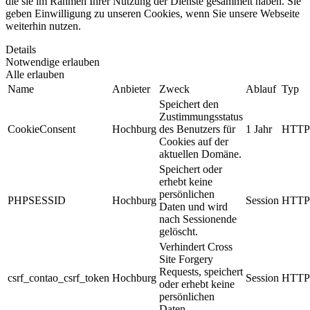
die sie im Rahmen Ihrer Nutzung der Dienste gesammelt haben. Sie
geben Einwilligung zu unseren Cookies, wenn Sie unsere Webseite
weiterhin nutzen.
Details
Notwendige erlauben
Alle erlauben
Name
Anbieter
Zweck
Ablauf
Typ
Speichert den
Zustimmungsstatus
CookieConsent
Hochburg
des Benutzers für
1 Jahr
HTTP
Cookies auf der
aktuellen Domäne.
Speichert oder
erhebt keine
persönlichen
PHPSESSID
Hochburg
Session
HTTP
Daten und wird
nach Sessionende
gelöscht.
Verhindert Cross
Site Forgery
Requests, speichert
csrf_contao_csrf_token
Hochburg
Session
HTTP
oder erhebt keine
persönlichen
Daten.