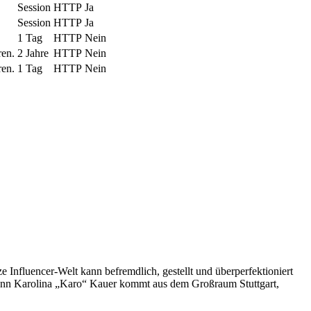
Session
HTTP
Ja
Session
HTTP
Ja
1 Tag
HTTP
Nein
ren.
2 Jahre
HTTP
Nein
ren.
1 Tag
HTTP
Nein
 Influencer-Welt kann befremdlich, gestellt und überperfektioniert
rt, denn Karolina „Karo“ Kauer kommt aus dem Großraum Stuttgart,