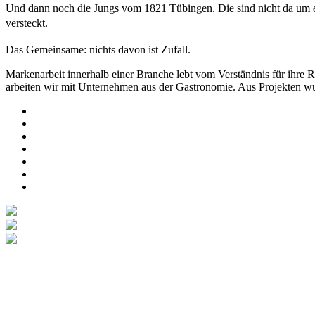
Und dann noch die Jungs vom 1821 Tübingen. Die sind nicht da um ein
versteckt.
Das Gemeinsame: nichts davon ist Zufall.
Markenarbeit innerhalb einer Branche lebt vom Verständnis für ihre R
arbeiten wir mit Unternehmen aus der Gastronomie. Aus Projekten wur
Bereit für Innovation?
Du hast Interesse an einer Zusammenarbeit?
Schreibe was Du brauchst und wir melden uns.