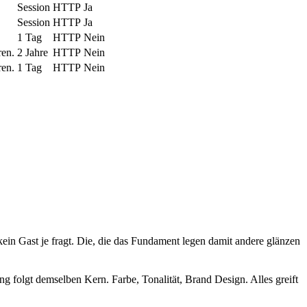
Session
HTTP
Ja
Session
HTTP
Ja
1 Tag
HTTP
Nein
ren.
2 Jahre
HTTP
Nein
ren.
1 Tag
HTTP
Nein
kein Gast je fragt. Die, die das Fundament legen damit andere glänzen
olgt demselben Kern. Farbe, Tonalität, Brand Design. Alles greift