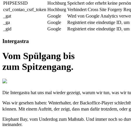
PHPSESSID
Hochburg
Speichert oder erhebt keine persö
csrf_contao_csrf_token
Hochburg
Verhindert Cross Site Forgery Requ
_gat
Google
Wird von Google Analytics verwen
_ga
Google
Registriert eine eindeutige ID, um
_gid
Google
Registriert eine eindeutige ID, um
Intergastra
Vom Spülgang bis
zum Spitzengang.
Die Intergastra hat uns mal wieder gezeigt, warum wir tun, was wi
Was wir gesehen haben: Winterhalter, der Backoffice-Player schlechth
können. Mit einem Auftritt, der zeigt, dass man dafür trotzdem, ode
Elephant Bay, vom Underdog zum Maßstab. Und immer noch so durstig
ineinander.