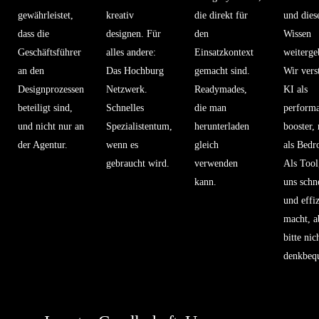
gewährleistet,
kreativ
die direkt für
und dies
dass die
designen. Für
den
Wissen
Geschäftsführer
alles andere:
Einsatzkontext
weiterge
an den
Das Hochburg
gemacht sind.
Wir vers
Designprozessen
Netzwerk.
Readymades,
KI als
beteiligt sind,
Schnelles
die man
perform
und nicht nur an
Spezialistentum,
herunterladen
booster, 
der Agentur.
wenn es
gleich
als Bedr
gebraucht wird.
verwenden
Als Tool
kann.
uns schn
und effiz
macht, a
bitte nic
denkbeq