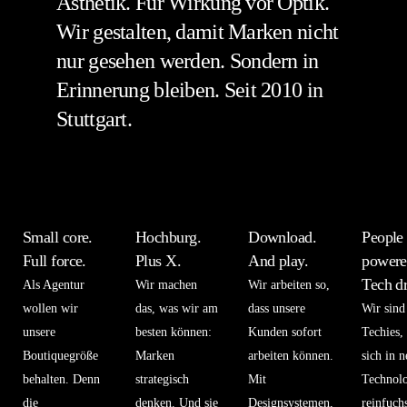
Ästhetik. Für Wirkung vor Optik.
Wir gestalten, damit Marken nicht
nur gesehen werden. Sondern in
Erinnerung bleiben. Seit 2010 in
Stuttgart.
Small core.
Hochburg.
Download.
People
Full force.
Plus X.
And play.
powere
Tech dr
Als Agentur
Wir machen
Wir arbeiten so,
wollen wir
das, was wir am
dass unsere
Wir sind
unsere
besten können:
Kunden sofort
Techies,
Boutiquegröße
Marken
arbeiten können.
sich in 
behalten. Denn
strategisch
Mit
Technol
die
denken. Und sie
Designsystemen,
reinfuch